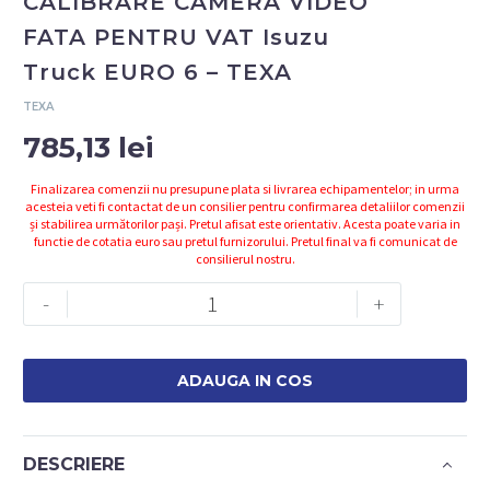
CALIBRARE CAMERA VIDEO
FATA PENTRU VAT Isuzu
Truck EURO 6 – TEXA
TEXA
785,13
lei
Finalizarea comenzii nu presupune plata si livrarea echipamentelor; in urma
acesteia veti fi contactat de un consilier pentru confirmarea detaliilor comenzii
și stabilirea următorilor pași. Pretul afisat este orientativ. Acesta poate varia in
functie de cotatia euro sau pretul furnizorului. Pretul final va fi comunicat de
consilierul nostru.
Cantitate
-
+
3910283
-
PANOU
ADAUGA IN COS
CALIBRARE
CAMERA
VIDEO
DESCRIERE
FATA