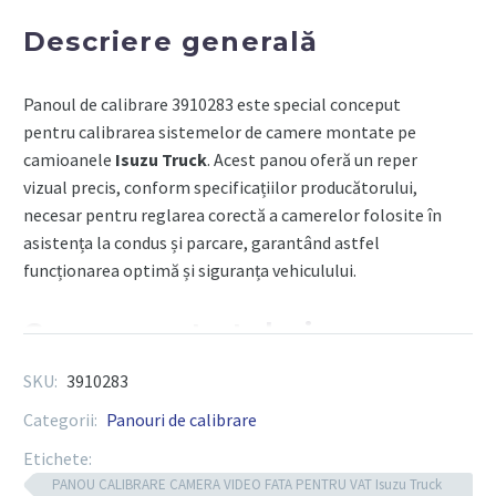
PENTRU
Descriere generală
VAT
Isuzu
Panoul de calibrare 3910283 este special conceput
Truck
pentru calibrarea sistemelor de camere montate pe
EURO
camioanele
Isuzu Truck
. Acest panou oferă un reper
6
vizual precis, conform specificațiilor producătorului,
-
necesar pentru reglarea corectă a camerelor folosite în
TEXA
asistența la condus și parcare, garantând astfel
funcționarea optimă și siguranța vehiculului.
Componente tehnice
SKU:
3910283
Structură rezistentă
: cadru solid, confecționat din
Categorii:
Panouri de calibrare
materiale durabile, adaptat utilizării frecvente în
medii profesionale.
Etichete:
Suprafață imprimată
: modele grafice calibrate cu
PANOU CALIBRARE CAMERA VIDEO FATA PENTRU VAT Isuzu Truck