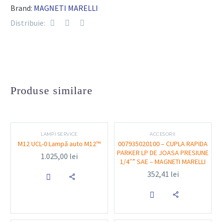
Funcție suplimentară: LED UV pentru detecție de
Brand:
MAGNETI MARELLI
scurgeri (ex. freon) sau verificări speciale
Distribuie:
Alimentare: Baterie reîncărcabilă Li-Ion
(integrată)
Încărcare: Port USB
Produse similare
Sistem de prindere: Magnet puternic integrat +
cârlig de agățare
Cap pivotant: 180° pentru reglajul direcției luminii
LAMPI SERVICE
ACCESORII
M12 UCL-0 Lampă auto M12™
007935020100 – CUPLA RAPIDA
Material: Carcasă rezistentă la șocuri și uzură
PARKER LP DE JOASA PRESIUNE
1.025,00
lei
1/4″” SAE – MAGNETI MARELLI
Dimensiuni reduse pentru manevrabilitate
352,41
lei

crescută

Funcționalitate și utilizare: