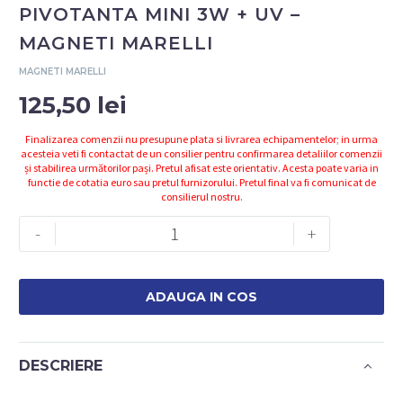
PIVOTANTA MINI 3W + UV –
MAGNETI MARELLI
MAGNETI MARELLI
125,50
lei
Finalizarea comenzii nu presupune plata si livrarea echipamentelor; in urma
acesteia veti fi contactat de un consilier pentru confirmarea detaliilor comenzii
și stabilirea următorilor pași. Pretul afisat este orientativ. Acesta poate varia in
functie de cotatia euro sau pretul furnizorului. Pretul final va fi comunicat de
consilierul nostru.
Cantitate
-
+
007935030130
-
LAMPA
ADAUGA IN COS
COB
PIVOTANTA
MINI
DESCRIERE
3W