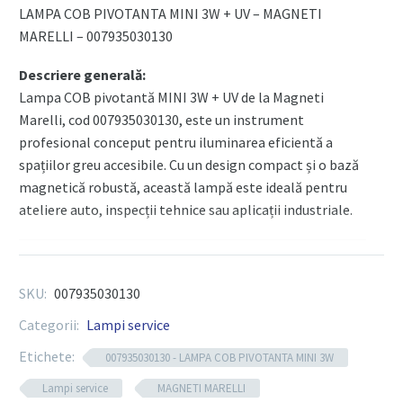
+
LAMPA COB PIVOTANTA MINI 3W + UV – MAGNETI
UV
MARELLI – 007935030130
-
MAGNETI
Descriere generală:
MARELLI
Lampa COB pivotantă MINI 3W + UV de la Magneti
Marelli, cod 007935030130, este un instrument
profesional conceput pentru iluminarea eficientă a
spațiilor greu accesibile. Cu un design compact și o bază
magnetică robustă, această lampă este ideală pentru
ateliere auto, inspecții tehnice sau aplicații industriale.
Componente tehnice:
SKU:
007935030130
Tip LED: COB (Chip On Board) pentru lumină
Categorii:
Lampi service
principală
Etichete:
007935030130 - LAMPA COB PIVOTANTA MINI 3W
Putere LED principal: 3W
Lampi service
MAGNETI MARELLI