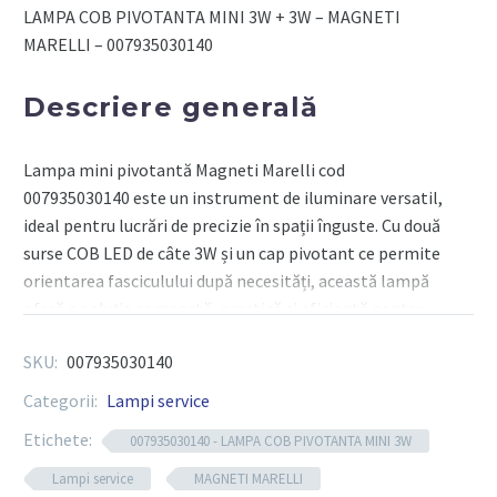
+
LAMPA COB PIVOTANTA MINI 3W + 3W – MAGNETI
3W
MARELLI – 007935030140
-
MAGNETI
Descriere generală
MARELLI
Lampa mini pivotantă Magneti Marelli cod
007935030140 este un instrument de iluminare versatil,
ideal pentru lucrări de precizie în spații înguste. Cu două
surse COB LED de câte 3W și un cap pivotant ce permite
orientarea fasciculului după necesități, această lampă
oferă o soluție compactă, practică și eficientă pentru
ateliere și intervenții tehnice.
SKU:
007935030140
Categorii:
Lampi service
Componente tehnice
Etichete:
007935030140 - LAMPA COB PIVOTANTA MINI 3W
Lampi service
MAGNETI MARELLI
LED principal
: