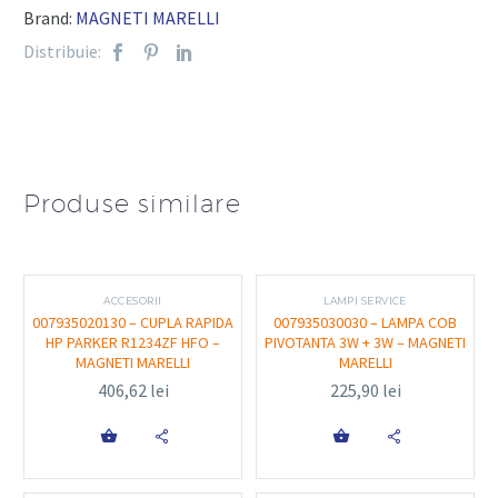
• COB LED 3W – iluminare principală
Brand:
MAGNETI MARELLI
Distribuie:
LED secundar
:
• COB LED 3W – amplasat în capătul pivotant
Putere totală
: 6W (3W + 3W)
Design
:
Produse similare
• Cap pivotant – permite ajustarea unghiului de
iluminare
• Carcasă compactă, rezistentă la uzură
ACCESORII
LAMPI SERVICE
Alimentare
:
007935020130 – CUPLA RAPIDA
007935030030 – LAMPA COB
HP PARKER R1234ZF HFO –
PIVOTANTA 3W + 3W – MAGNETI
• Baterie reîncărcabilă integrată
MAGNETI MARELLI
MARELLI
• Încărcare rapidă prin USB
406,62
lei
225,90
lei
Sistem de prindere
:


• Magnet integrat pentru fixare pe suprafețe
metalice