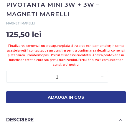
PIVOTANTA MINI 3W + 3W –
MAGNETI MARELLI
MAGNETI MARELLI
125,50
lei
Finalizarea comenzii nu presupune plata si livrarea echipamentelor; in urma
acesteia veti fi contactat de un consilier pentru confirmarea detaliilor comenzii
și stabilirea următorilor pași. Pretul afisat este orientativ. Acesta poate varia in
functie de cotatia euro sau pretul furnizorului. Pretul final va fi comunicat de
consilierul nostru.
Cantitate
-
+
007935030140
-
LAMPA
ADAUGA IN COS
COB
PIVOTANTA
MINI
DESCRIERE
3W