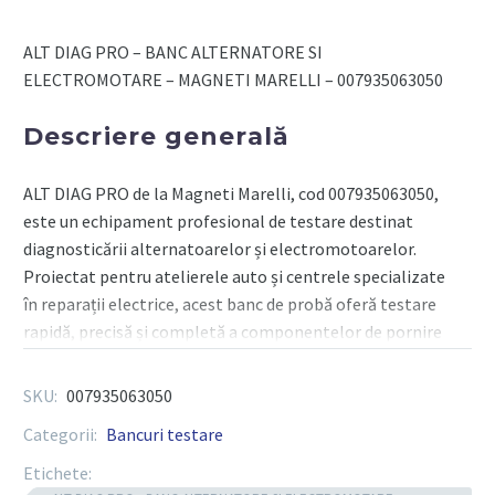
BANC
ALTERNATORE
ALT DIAG PRO – BANC ALTERNATORE SI
SI
ELECTROMOTARE – MAGNETI MARELLI – 007935063050
ELECTROMOTARE
-
Descriere generală
MAGNETI
MARELLI
ALT DIAG PRO de la Magneti Marelli, cod 007935063050,
este un echipament profesional de testare destinat
diagnosticării alternatoarelor și electromotoarelor.
Proiectat pentru atelierele auto și centrele specializate
în reparații electrice, acest banc de probă oferă testare
rapidă, precisă și completă a componentelor de pornire
și încărcare. Construit robust și echipat cu funcții
avansate, ALT DIAG PRO permite verificarea atât a
SKU:
007935063050
alternatoarelor moderne (inclusiv cele cu semnal LIN
Categorii:
Bancuri testare
sau BSS), cât și a demaroarelor tradiționale și moderne,
asigurând un diagnostic sigur înainte de instalare sau
Etichete: