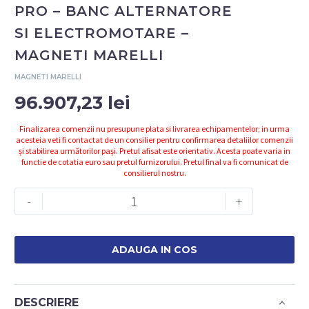
PRO – BANC ALTERNATORE
SI ELECTROMOTARE –
MAGNETI MARELLI
MAGNETI MARELLI
96.907,23
lei
Finalizarea comenzii nu presupune plata si livrarea echipamentelor; in urma
acesteia veti fi contactat de un consilier pentru confirmarea detaliilor comenzii
și stabilirea următorilor pași. Pretul afisat este orientativ. Acesta poate varia in
functie de cotatia euro sau pretul furnizorului. Pretul final va fi comunicat de
consilierul nostru.
Cantitate
-
+
007935063050
-
ALT
ADAUGA IN COS
DIAG
PRO
-
DESCRIERE