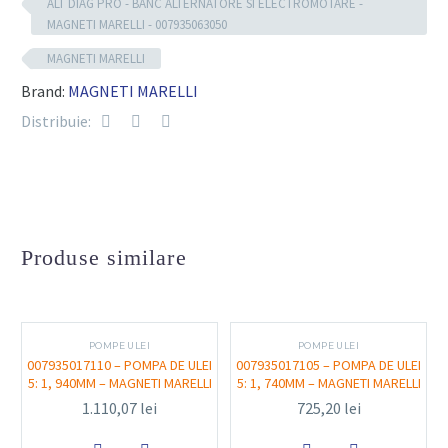
reparație.
ALT DIAG PRO - BANC ALTERNATORE SI ELECTROMOTARE -
MAGNETI MARELLI - 007935063050
Componente tehnice
MAGNETI MARELLI
Brand:
MAGNETI MARELLI
Cod produs:
007935063050
Distribuie:
Tip echipament:
banc de testare pentru
alternatoare și electromotoare
Tensiune de lucru:
12V și 24V
Produse similare
Control electronic:
microprocesor integrat
pentru automatizarea testelor
Compatibilitate semnale:
LIN, BSS, RVC, PWM
POMPE ULEI
POMPE ULEI
etc.
007935017110 – POMPA DE ULEI
007935017105 – POMPA DE ULEI
5: 1, 940MM – MAGNETI MARELLI
5: 1, 740MM – MAGNETI MARELLI
Panou de comandă:
digital, cu afișaj grafic LCD și
1.110,07
lei
725,20
lei
interfață intuitivă