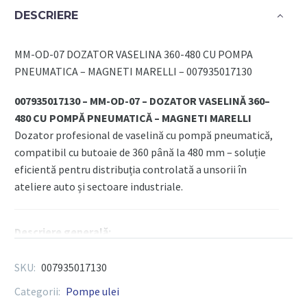
DOZATOR
DESCRIERE
VASELINA
360-
MM-OD-07 DOZATOR VASELINA 360-480 CU POMPA
480
PNEUMATICA – MAGNETI MARELLI – 007935017130
CU
POMPA
007935017130 – MM-OD-07 – DOZATOR VASELINĂ 360–
PNEUMATICA
480 CU POMPĂ PNEUMATICĂ – MAGNETI MARELLI
-
Dozator profesional de vaselină cu pompă pneumatică,
MAGNETI
compatibil cu butoaie de 360 până la 480 mm – soluție
MARELLI
eficientă pentru distribuția controlată a unsorii în
ateliere auto și sectoare industriale.
Descriere generală:
Dozatorul MM-OD-07 de la Magneti Marelli este un
sistem complet pentru distribuirea vaselinei, echipat cu
SKU:
007935017130
pompă pneumatică de înaltă eficiență. Proiectat pentru
Categorii:
Pompe ulei
a funcționa cu butoaie standard cu diametru cuprins