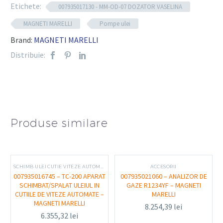
Etichete:
între 360 și 480 mm, acest echipament asigură un flux
007935017130 - MM-OD-07 DOZATOR VASELINA
constant și controlat de unsoare, fiind ideal pentru linii
MAGNETI MARELLI
Pompe ulei
de întreținere, service-uri auto și ateliere mecanice.
Brand:
MAGNETI MARELLI
Distribuie:
Componente tehnice:
Tip echipament: Dozator vaselină cu pompă
pneumatică
Compatibilitate: Butoaie cu diametru 360–480 mm
Produse similare
Sistem de acționare: Pneumatic
Presiune de lucru: Ridicată, pentru aplicare
SCHIMB ULEI CUTIE VITEZE AUTOMATA
ACCESORII
eficientă
007935016745 – TC-200 APARAT
007935021060 – ANALIZOR DE
SCHIMBAT/SPALAT ULEIUL IN
GAZE R1234YF – MAGNETI
CUTIILE DE VITEZE AUTOMATE –
MARELLI
Componente incluse:
MAGNETI MARELLI
8.254,39
lei
6.355,32
lei
Pompă pneumatică de vaselină