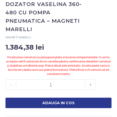
DOZATOR VASELINA 360-
480 CU POMPA
PNEUMATICA – MAGNETI
MARELLI
MAGNETI MARELLI
1.384,38
lei
Finalizarea comenzii nu presupune plata si livrarea echipamentelor; in urma
acesteia veti fi contactat de un consilier pentru confirmarea detaliilor comenzii
și stabilirea următorilor pași. Pretul afisat este orientativ. Acesta poate varia in
functie de cotatia euro sau pretul furnizorului. Pretul final va fi comunicat de
consilierul nostru.
Cantitate
-
+
007935017130
-
MM-
ADAUGA IN COS
OD-
07