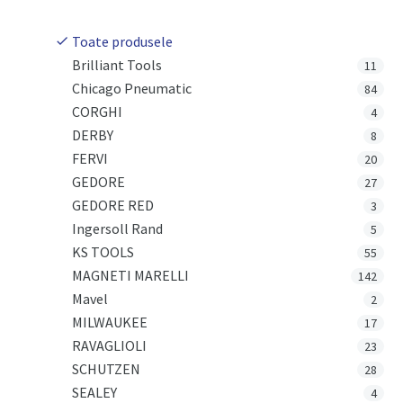
Toate produsele
Brilliant Tools
11
Chicago Pneumatic
84
CORGHI
4
DERBY
8
FERVI
20
GEDORE
27
GEDORE RED
3
Ingersoll Rand
5
KS TOOLS
55
MAGNETI MARELLI
142
Mavel
2
MILWAUKEE
17
RAVAGLIOLI
23
SCHUTZEN
28
SEALEY
4