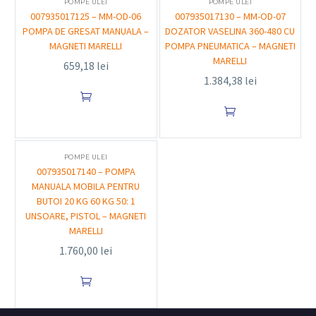
POMPE ULEI
POMPE ULEI
007935017125 – MM-OD-06
007935017130 – MM-OD-07
POMPA DE GRESAT MANUALA –
DOZATOR VASELINA 360-480 CU
MAGNETI MARELLI
POMPA PNEUMATICA – MAGNETI
MARELLI
659,18
lei
1.384,38
lei


POMPE ULEI
007935017140 – POMPA
MANUALA MOBILA PENTRU
BUTOI 20 KG 60 KG 50: 1
UNSOARE, PISTOL – MAGNETI
MARELLI
1.760,00
lei
