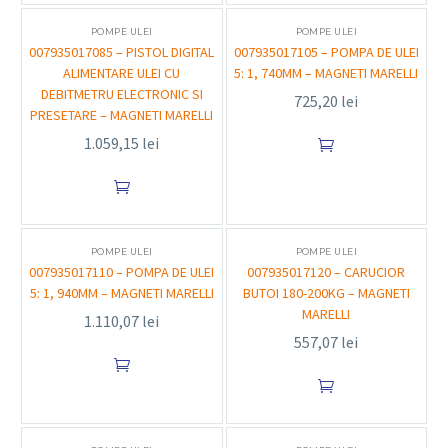
POMPE ULEI
POMPE ULEI
007935017085 – PISTOL DIGITAL
007935017105 – POMPA DE ULEI
ALIMENTARE ULEI CU
5: 1, 740MM – MAGNETI MARELLI
DEBITMETRU ELECTRONIC SI
725,20
lei
PRESETARE – MAGNETI MARELLI
1.059,15
lei


POMPE ULEI
POMPE ULEI
007935017110 – POMPA DE ULEI
007935017120 – CARUCIOR
5: 1, 940MM – MAGNETI MARELLI
BUTOI 180-200KG – MAGNETI
MARELLI
1.110,07
lei
557,07
lei

