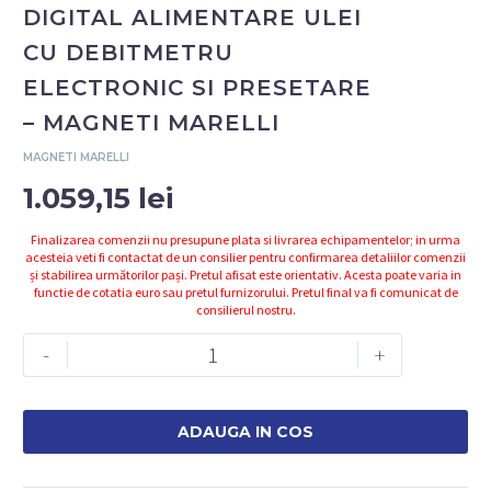
DIGITAL ALIMENTARE ULEI
CU DEBITMETRU
ELECTRONIC SI PRESETARE
– MAGNETI MARELLI
MAGNETI MARELLI
1.059,15
lei
Finalizarea comenzii nu presupune plata si livrarea echipamentelor; in urma
acesteia veti fi contactat de un consilier pentru confirmarea detaliilor comenzii
și stabilirea următorilor pași. Pretul afisat este orientativ. Acesta poate varia in
functie de cotatia euro sau pretul furnizorului. Pretul final va fi comunicat de
consilierul nostru.
Cantitate
-
+
007935017085
-
PISTOL
ADAUGA IN COS
DIGITAL
ALIMENTARE