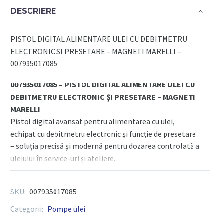
ULEI
DESCRIERE
CU
DEBITMETRU
PISTOL DIGITAL ALIMENTARE ULEI CU DEBITMETRU
ELECTRONIC
ELECTRONIC SI PRESETARE – MAGNETI MARELLI –
SI
007935017085
PRESETARE
-
007935017085 – PISTOL DIGITAL ALIMENTARE ULEI CU
MAGNETI
DEBITMETRU ELECTRONIC ȘI PRESETARE – MAGNETI
MARELLI
MARELLI
Pistol digital avansat pentru alimentarea cu ulei,
echipat cu debitmetru electronic și funcție de presetare
– soluția precisă și modernă pentru dozarea controlată a
uleiului în service-uri și ateliere.
Descriere generală:
SKU:
007935017085
Pistolul digital pentru alimentare cu ulei de la Magneti
Categorii:
Pompe ulei
Marelli, cod 007935017085, oferă o metodă de dozare