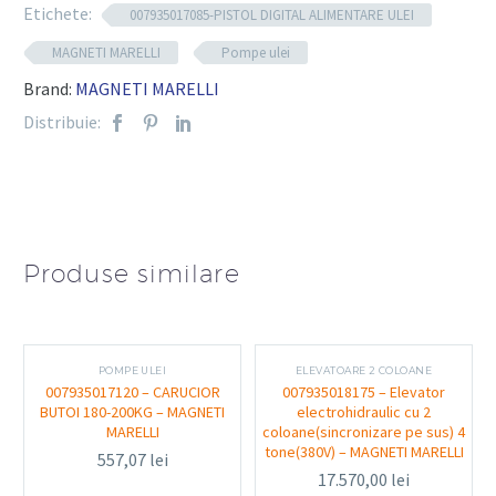
Etichete:
exactă și eficientă a uleiului, integrând tehnologia
007935017085-PISTOL DIGITAL ALIMENTARE ULEI
debitmetrului electronic și posibilitatea de presetare a
MAGNETI MARELLI
Pompe ulei
volumului dorit. Acest echipament modern reduce
Brand:
MAGNETI MARELLI
pierderile și optimizează procesele de alimentare în
Distribuie:
medii profesionale.
Componente tehnice:
Tip echipament: Pistol digital pentru alimentare
Produse similare
ulei
Debitmetru: Electronic, pentru măsurare precisă a
volumului
POMPE ULEI
ELEVATOARE 2 COLOANE
007935017120 – CARUCIOR
007935018175 – Elevator
Funcție presetare: Permite stabilirea volumului
BUTOI 180-200KG – MAGNETI
electrohidraulic cu 2
exact de ulei dorit
MARELLI
coloane(sincronizare pe sus) 4
tone(380V) – MAGNETI MARELLI
557,07
lei
Ecran digital pentru afișare volum și setări
17.570,00
lei